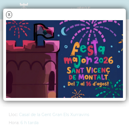
X
AGENDA
Dilluns
5
juliol
2010
Xerrada-col·loqui
"Seguretat a la llar"
Setmana de la Gent Gran
Lloc:
Casal de la Gent Gran Els Xurravins
Hora:
6 h tarda