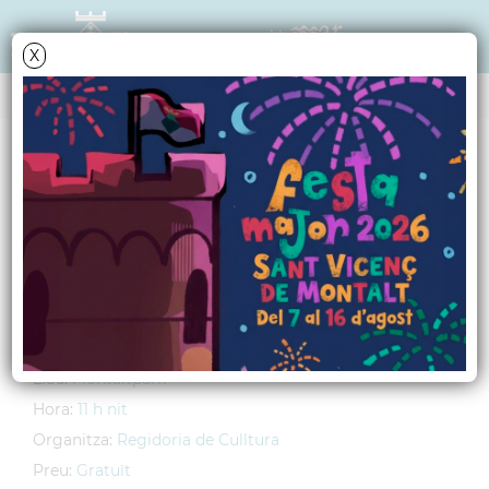
X
AGENDA
Diumenge
15
agost
2010
Ball de nit amb el
grup "Maracaibo"
Lloc:
Montaltpark
Hora:
11 h nit
Organitza:
Regidoria de Culltura
Preu:
Gratuït