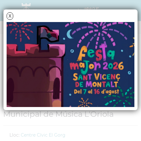
X
AGENDA
Dissabte
18
juny
2011
Concert de fi de curs
de l'EMM L'Oriola
A càrrec dels alumnes de l'Escola
Municipal de Música L'Oriola
Lloc:
Centre Cívic El Gorg