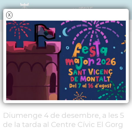
X
NOTÍCIES - ACTUALITAT
L´AMPA de l´Escola
Bressol Municipal Els
Garrofers amb la
Marató de TV3
Diumenge 4 de desembre, a les 5
de la tarda al Centre Cívic El Gorg