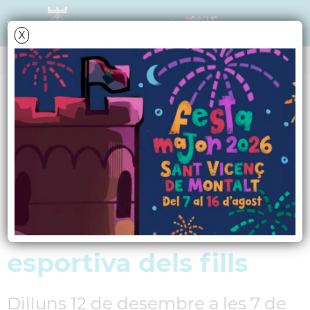
X
NOTÍCIES - ACTUALITAT
"Ser només pares",
una conferència
sobre el rol dels pares
en l'educació
esportiva dels fills
Dilluns 12 de desembre a les 7 de