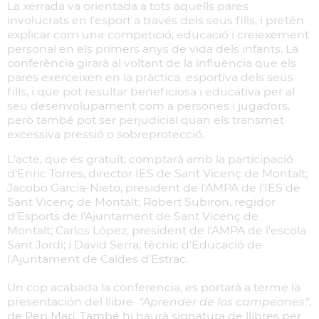
La xerrada va orientada a tots aquells pares
involucrats en l'esport a través dels seus fills, i pretén
explicar com unir competició, educació i creiexement
personal en els primers anys de vida dels infants. La
conferència girarà al voltant de la influència que els
pares exerceixen en la pràctica esportiva dels seus
fills, i que pot resultar beneficiosa i educativa per al
seu desenvolupament com a persones i jugadors,
però també pot ser perjudicial quan els transmet
excessiva pressió o sobreprotecció.
L'acte, que és gratuït, comptarà amb la participació
d'Enric Torres, director IES de Sant Vicenç de Montalt;
Jacobo García-Nieto, president de l'AMPA de l'IES de
Sant Vicenç de Montalt; Robert Subiron, regidor
d'Esports de l'Ajuntament de Sant Vicenç de
Montalt; Carlos López, president de l'AMPA de l'escola
Sant Jordi; i David Serra, tècnic d'Educació de
l'Ajuntament de Caldes d'Estrac.
Un cop acabada la conferencia, es portarà a terme la
presentación del llibre
“Aprender de los campeones”
,
de Pep Marí. També hi haurà signatura de llibres per