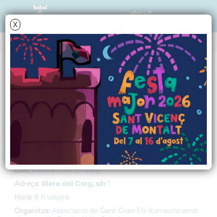
X
AGENDA
Dimarts
17
abril
2012
Taller: "Grans lectors"
Impartit per Sílvia Sánchez
Lloc:
Centre Cívic El Gorg
Adreça:
Riera del Gorg, s/n
Hora:
8 h vespre
Organitza:
Associació de Gent Gran Els Xurravins amb