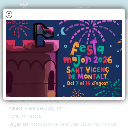
X
AGENDA
Dimarts
5
juny
2012
Taller: "Grans lectors"
Impartit per Sílvia Sánchez
Lloc:
Centre Cívic El Gorg
Adreça:
Riera del Gorg, s/n
Hora:
8 h vespre
Organitza:
Associació de Gent Gran Els Xurravins amb