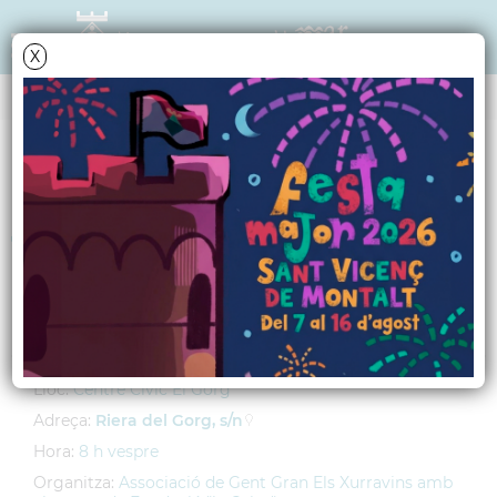
X
AGENDA
Dimarts
19
juny
2012
Taller: "Grans lectors"
Impartit per Sílvia Sánchez
Lloc:
Centre Cívic El Gorg
Adreça:
Riera del Gorg, s/n
Hora:
8 h vespre
Organitza:
Associació de Gent Gran Els Xurravins amb