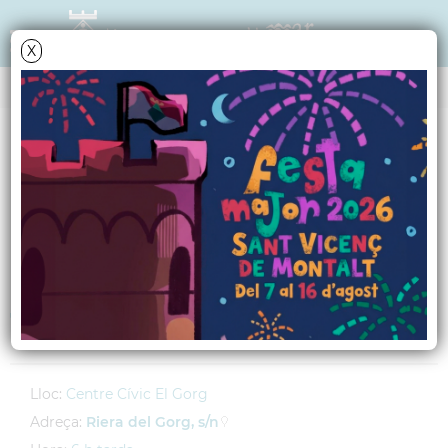
X
AGENDA
Diumenge
21
octubre
2012
Cinema familiar:
"Lorax. En busca de la
trúfula perdida"
Lloc:
Centre Cívic El Gorg
Adreça:
Riera del Gorg, s/n