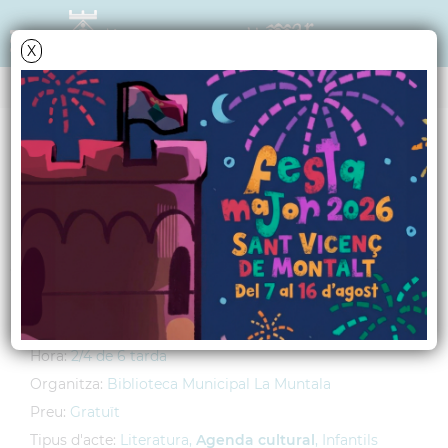
X
AGENDA
Dimecres
7
novembre
2012
L'hora del conte
Lloc:
Centre Cívic El Gorg
Adreça:
Riera del Gorg, s/n
Hora:
2/4 de 6 tarda
Organitza:
Biblioteca Municipal La Muntala
Preu:
Gratuït
Tipus d'acte:
Literatura,
Agenda cultural
, Infantils