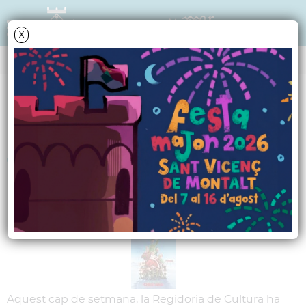
X
NOTÍCIES - ACTUALITAT
Diumenge, cinema
familiar al Cívic amb
un clàssic del Nadal
Aquest cap de setmana, la Regidoria de Cultura ha