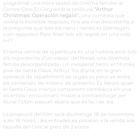
programat una nova sessió de cinema familiar al
Centre Cívic El Gorg amb la pel·lícula
"Arthur
Christmas: Operación regalo",
una comèdia que
revela la increïble resposta, fins ara mai descoberta, a
la pregunta que tots els nens i nenes es plantegen:
com reparteix Pare Noel tots els regals en una sola
nit?
El tema central de la pel·lícula és una història amb tots
els ingredients d'un clàssic del Nadal, una divertida
família desorganitzada i un inesperat heroi: el fill més
jove de Santa Claus, Arthur. Tot d'una, en la gran
operació de repartiment de regals es perd un entre
els centenars de milions de presents. És llavors quan
el Santa Claus menys competent s'embarca en una
divertida i emocionant missió a contrarellotge per
lliurar l'últim paquet abans que es faci de dia.
La projecció del film serà diumenge 18 de novembre,
a les 18 hores, i les entrades es posaran a la venda a la
taquilla del Cívic al preu de 2 euros.