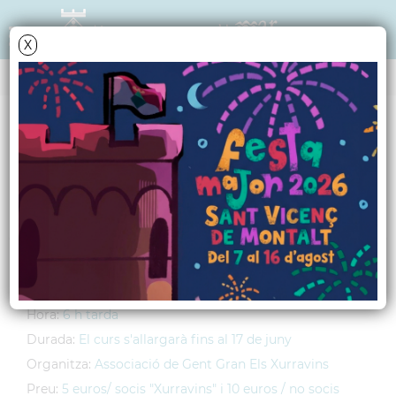
X
AGENDA
Dilluns
15
abril
2013
Curs de francès
Lloc:
Casal de la Gent Gran Els Xurravins
Adreça:
Riera del Gorg, s/n
Hora:
6 h tarda
Durada:
El curs s'allargarà fins al 17 de juny
Organitza:
Associació de Gent Gran Els Xurravins
Preu:
5 euros/ socis "Xurravins" i 10 euros / no socis