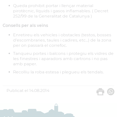
Queda prohibit portar i llençar material
pirotècnic, líquids i gasos inflamables. ( Decret
252/99 de la Generalitat de Catalunya )
Consells per als veïns
Enretireu els vehicles i obstacles (testos, bosses
d’escombraries, taules i cadires, etc...) de la zona
per on passarà el correfoc.
Tanqueu portes i balcons i protegiu els vidres de
les finestres i aparadors amb cartrons i no pas
amb paper.
Recolliu la roba estesa i plegueu els tendals.
Publicat el
14.08.2014