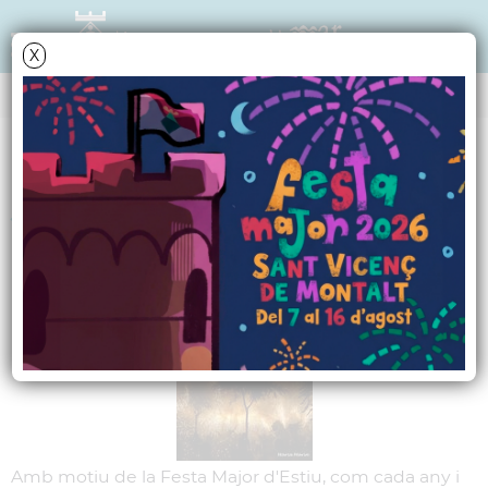
X
NOTÍCIES - ACTUALITAT
Ja arriba el correfoc
Dissabte 16 d'agost a les 10 de la
nit a la plaça del Poble
Amb motiu de la Festa Major d'Estiu, com cada any i