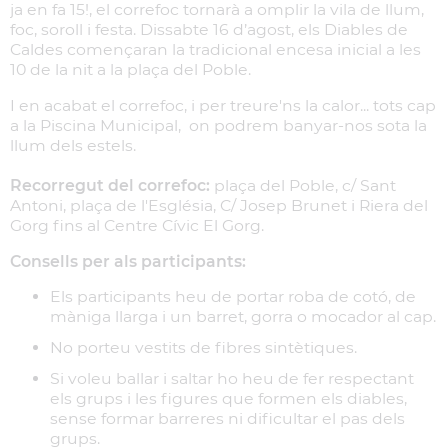
ja en fa 15!, el correfoc tornarà a omplir la vila de llum,
foc, soroll i festa. Dissabte 16 d’agost, els Diables de
Caldes començaran la tradicional encesa inicial a les
10 de la nit a la plaça del Poble.
I en acabat el correfoc, i per treure'ns la calor... tots cap
a la Piscina Municipal, on podrem banyar-nos sota la
llum dels estels.
Recorregut del correfoc:
plaça del Poble, c/ Sant
Antoni, plaça de l'Església, C/ Josep Brunet i Riera del
Gorg fins al Centre Cívic El Gorg.
Consells per als participants:
Els participants heu de portar roba de cotó, de
màniga llarga i un barret, gorra o mocador al cap.
No porteu vestits de fibres sintètiques.
Si voleu ballar i saltar ho heu de fer respectant
els grups i les figures que formen els diables,
sense formar barreres ni dificultar el pas dels
grups.