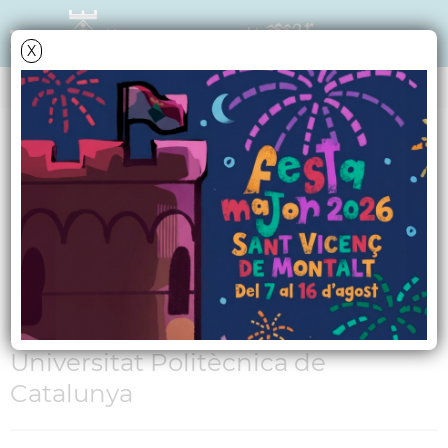
X
AGENDA
Dimarts
19
novembre
2013
La xarxa en el nostre
dia a dia
A càrrec de professors de la
Universitat Politècnica de
Catalunya