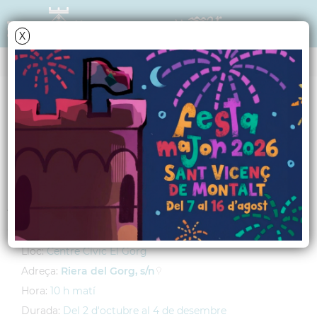
X
AGENDA
Dimecres
2
octubre
2013
Curs de català
Activitat adreçada a la gent gran
Lloc:
Centre Cívic El Gorg
Adreça:
Riera del Gorg, s/n
Hora:
10 h matí
Durada:
Del 2 d'octubre al 4 de desembre