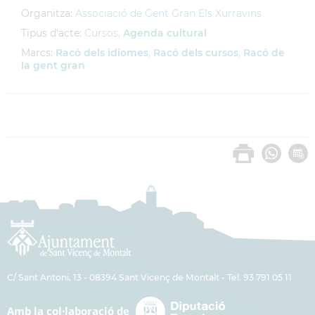
Organitza:
Associació de Gent Gran Els Xurravins
Tipus d'acte:
Cursos,
Agenda cultural
Marcs:
Racó dels idiomes
,
Racó dels cursos
,
Racó de
la gent gran
C/ Sant Antoni, 13 - 08394 Sant Vicenç de Montalt - Tel. 93 791 05 11