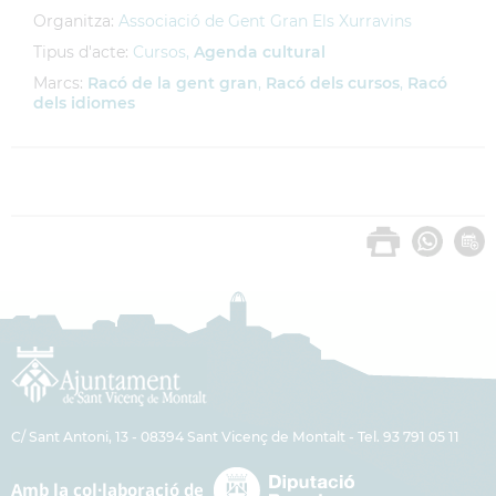
Organitza:
Associació de Gent Gran Els Xurravins
Tipus d'acte:
Cursos,
Agenda cultural
Marcs:
Racó de la gent gran
,
Racó dels cursos
,
Racó
dels idiomes
C/ Sant Antoni, 13 - 08394 Sant Vicenç de Montalt - Tel. 93 791 05 11