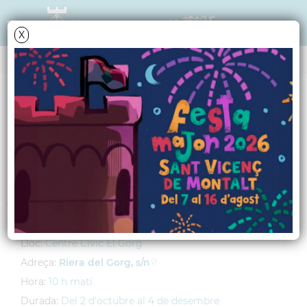
X
AGENDA
Dimecres
9
octubre
2013
Curs de català
Activitat adreçada a la gent gran
Lloc:
Centre Cívic El Gorg
Adreça:
Riera del Gorg, s/n
Hora:
10 h matí
Durada:
Del 2 d'octubre al 4 de desembre