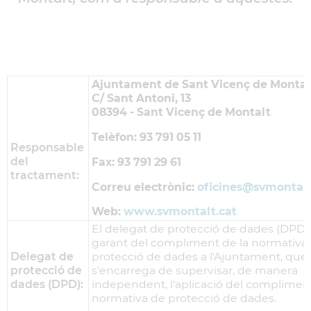
Ajuntament de Sant Vicenç de Montal
C/ Sant Antoni, 13
08394 - Sant Vicenç de Montalt
Telèfon: 93 791 05 11
Responsable
del
Fax: 93 791 29 61
tractament:
Correu electrònic:
oficines
@svmontalt
Web:
www.svmontalt.cat
El delegat de protecció de dades (DPD) 
garant del compliment de la normativa
Delegat de
protecció de dades a l'Ajuntament, que
protecció de
s'encarrega de supervisar, de manera
dades (DPD):
independent, l'aplicació del compliment
normativa de protecció de dades.