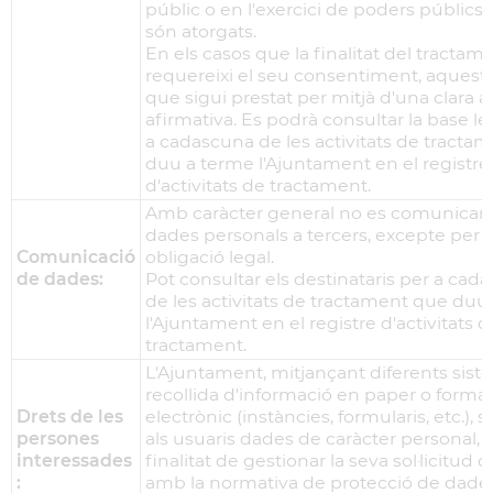
públic o en l'exercici de poders públics 
són atorgats.
En els casos que la finalitat del tractam
requereixi el seu consentiment, aquest 
que sigui prestat per mitjà d'una clara a
afirmativa. Es podrà consultar la base le
a cadascuna de les activitats de tracta
duu a terme l'Ajuntament en el registre
d'activitats de tractament.
Amb caràcter general no es comunicara
dades personals a tercers, excepte per
Comunicació
obligació legal.
de dades:
Pot consultar els destinataris per a cad
de les activitats de tractament que duu
l'Ajuntament en el registre d'activitats d
tractament.
L'Ajuntament, mitjançant diferents sis
recollida d'informació en paper o forma
Drets de les
electrònic (instàncies, formularis, etc.), sol
persones
als usuaris dades de caràcter personal, 
interessades
finalitat de gestionar la seva sol·licitud 
:
amb la normativa de protecció de dades