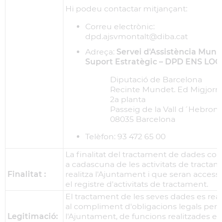
Hi podeu contactar mitjançant:
Correu electrònic:
dpd.ajsvmontalt@diba.cat
Adreça:
Servei d'Assistència Munic
Suport Estratègic – DPD ENS LO
Diputació de Barcelona
Recinte Mundet. Ed Migjorn,
2a planta
Passeig de la Vall d´Hebron, 
08035 Barcelona
Telèfon: 93 472 65 00
La finalitat del tractament de dades co
a cadascuna de les activitats de tracta
Finalitat :
realitza l'Ajuntament i que seran access
el registre d'activitats de tractament.
El tractament de les seves dades es real
al compliment d'obligacions legals per 
Legitimació:
l'Ajuntament, de funcions realitzades en