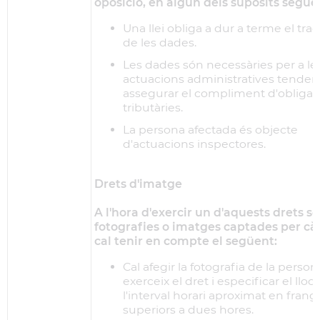
oposició, en algun dels supòsits següe
Una llei obliga a dur a terme el tr
de les dades.
Les dades són necessàries per a le
actuacions administratives tenden
assegurar el compliment d'obligac
tributàries.
La persona afectada és objecte
d'actuacions inspectores.
Drets d'imatge
A l'hora d'exercir un d'aquests drets s
fotografies o imatges captades per c
cal tenir en compte el següent:
Cal afegir la fotografia de la perso
exerceix el dret i especificar el lloc, 
l'interval horari aproximat en fran
superiors a dues hores.