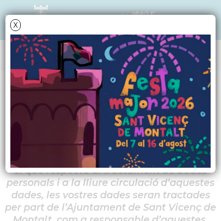
X
Data i hora oficial: 06-08-2026 05:41:16
INFORMACIÓ SOBRE PROTECCIÓ DE DADES
PERSONALS
D’acord amb l’article 13 del Reglament
(UE) 2016/679, de 27 d’abril de 2016, relatiu
a la protecció de les persones físiques en
el que respecta al tractament de dades
personals i a la lliure circulació d’aquestes
dades, les vostres dades seran tractades
per part de l’Ajuntament de Sant Vicenç de
Montalt, com a responsable d’aquestes.