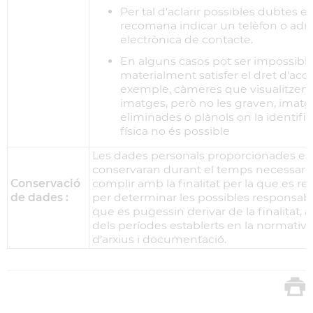
Per tal d'aclarir possibles dubtes es
recomana indicar un telèfon o adr
electrònica de contacte.
En alguns casos pot ser impossibl
materialment satisfer el dret d'accé
exemple, càmeres que visualitzen
imatges, però no les graven, imatg
eliminades o plànols on la identifi
física no és possible
Les dades personals proporcionades es
conservaran durant el temps necessari 
Conservació
complir amb la finalitat per la que es rec
de dades :
per determinar les possibles responsabil
que es pugessin derivar de la finalitat, 
dels períodes establerts en la normativa
d'arxius i documentació.