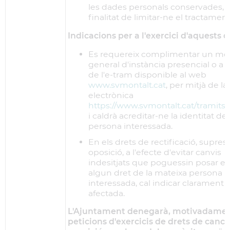
les dades personals conservades, 
finalitat de limitar-ne el tractament
Indicacions per a l'exercici d'aquests d
Es requereix complimentar un mo
general d'instància presencial o a 
de l'e-tram disponible al web
www.svmontalt.cat
, per mitjà de la
electrònica
https://www.svmontalt.cat/tramitsi
i caldrà acreditar-ne la identitat de 
persona interessada.
En els drets de rectificació, supres
oposició, a l'efecte d'evitar canvis
indesitjats que poguessin posar en 
algun dret de la mateixa persona
interessada, cal indicar clarament 
afectada.
L'Ajuntament denegarà, motivadamen
peticions d'exercicis de drets de cancel