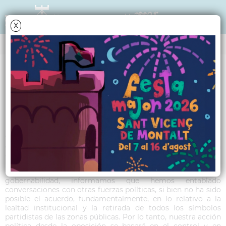
X
TRIBUNA POLÍTICA
C's - Juliol 2015
Damos las gracias a todos los ciudadanos que nos han
votado y que, apostando por un cambio sensato, han
decidido que también Ciutadans tenga voz en
el Ayuntamiento de St. Vicenç.
Con vistas a un posible pacto para favorecer la
gobernabilidad, informamos que hemos entablado
conversaciones con otras fuerzas políticas, si bien no ha sido
posible el acuerdo, fundamentalmente, en lo relativo a la
lealtad institucional y la retirada de todos los símbolos
partidistas de las zonas públicas. Por lo tanto, nuestra acción