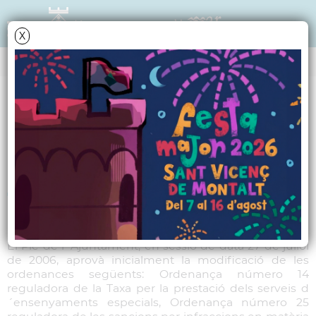
X
NOTÍCIES - ACTUALITAT
Modificació inicial de
les Ordenances 14, 25,
13, 26, 28 i 21
El Ple de l´Ajuntament, en sessió de data 27 de juliol
de 2006, aprovà inicialment la modificació de les
ordenances següents: Ordenança número 14
reguladora de la Taxa per la prestació dels serveis d
´ensenyaments especials, Ordenança número 25