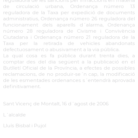
reguladora de les sancions per infraccions en matèria
de circulació urbana, Ordenança número 13
reguladora de la Taxa per expedició de documents
administratius, Ordenança número 26 reguladora del
funcionament dels aparells d´alarma, Ordenança
número 28 reguladora de Civisme i Convivència
Ciutadana i Ordenança número 21 reguladora de la
Taxa per la retirada de vehicles abandonats
defectuosament o abusivament a la via pública.
La qual cosa es fa pública durant trenta dies, a
comptar des del dia següent a la publicació en el
Butlletí Oficial de la Província, a efectes de possibles
reclamacions, de no produir-se´n cap, la modificació
de les esmentades ordenances s´entendrà aprovada
definitivament.
Sant Vicenç de Montalt, 16 d´agost de 2006
L´alcalde
Lluís Bisbal i Pujol