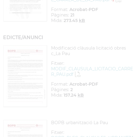
Format:
Acrobat-PDF
Pàgines:
21
Mida:
273.45
kB
EDICTE/ANUNCI
Modificació clàusula licitació obres
c_La Pau
Fitxer:
MODIF_CLAUSULA_LICITACIO_CARRE
R_PAU.pdf
Format:
Acrobat-PDF
Pàgines:
2
Mida:
157.24
kB
BOPB urbanització La Pau
Fitxer: