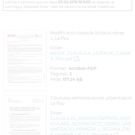
CATCert certifica que en data
03-02-2016 19:11:00
va segellar el
contingut d'aquest fitxer i des de llavors no ha estat modificat.
Modificació clàusula licitació obres
c_La Pau
Fitxer:
MODIF_CLAUSULA_LICITACIO_CARRE
R_PAU.pdf
Format:
Acrobat-PDF
Pàgines:
2
Mida:
157.24
kB
Clàusules administratives urbanització
La Pau
Fitxer:
CLAUSULES_ADMINISTRATIVES_PART
ICULARS_ADJUDICACIO_OBRES_URB
ANITZACIO_PRIMERA_I_SEGONA_FAS
E_CARRER_DE_LA_PAU.pdf