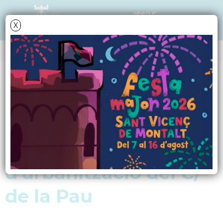
X
Data i hora oficial: 06-08-2026 16:30:04
PERFIL DE CONTRACTANT
Licitació de les obres
d'urbanització de la 1a
i 2a fase de les obres
d'urbanització del C/
de la Pau