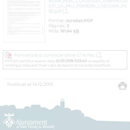
BOPB_PLEC_CLAUSULES_URBANITZA
CIO_LA_PAU_PRIMERA_I_SEGONA_FA
SE.pdf
Format:
Acrobat-PDF
Pàgines:
3
Mida:
161.84
kB
Formalització contracte obres C/ la Pau
CATCert certifica que en data
21-03-2016 11:33:45
va segellar el
contingut d'aquest fitxer i des de llavors no ha estat modificat.
Publicat el
14.12.2015