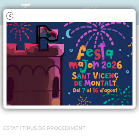
X
Data i hora oficial: 08-08-2026 04:02:43
PERFIL DE CONTRACTANT
Licitació de les obres
d'asfaltat de diversos
carrers del municipi
ESTAT I TIPUS DE PROCEDIMENT