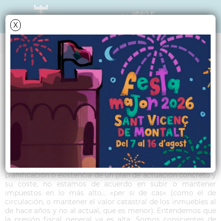
X
TRIBUNA POLÍTICA
Article C's - Desembre
2016
Días atrás se trataron las ordenanzas generales y las fi scales
(impuestos y tasas). Desde C’s hemos defendido la no subida
de impuestos innecesaria. Esto es, ante la falta de una
planificación o existencia de un plan de actuación concreto y
su coste, no estamos de acuerdo en subir o mantener
impuestos en lo más alto... «per si de cas» (como el de
circulación, o mantener el valor catastral de los inmuebles al
de hace años y no al actual, que es menor). Entendemos que
la presión fiscal general ya es alta. Somos conscientes de