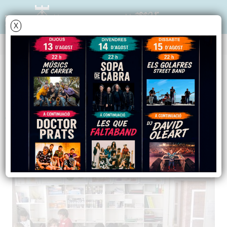
X
NOTÍCIES - ACTUALITAT
Els nens i nenes de la
vila aprenen a moure
´s amb seguretat