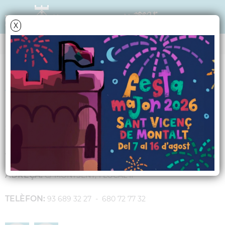
X
GUIA D'EMPRESES I COMERÇ
YUME SUSHI
SECTOR:
RESTAURACIÓ
ACTIVITAT:
RESTAURANT JAPONÈS
ADREÇA:
C/ MONTSENY, 1 LOCAL II
TELÈFON:
93 689 32 27 - 680 72 77 32