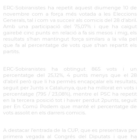
ERC-Sobiranistes ha repetit aquest diumenge 10 de
novembre com a força més votada a les Eleccions
Generals, tal i com va succeir als comicis del 28 d’abril.
Amb una participació del 75,07% i que ha caigut
gairebé cinc punts en relació a fa sis mesos i mig, els
resultats s’han mantingut força similars a la vila pel
que fa al percentatge de vots que s’han repartit els
partits.
ERC-Sobiranistes ha obtingut 865 vots i un
percentatge del 25,12%, 4 punts menys que el 28
d’abril però que li ha permès encapçalar els resultats,
seguit per Junts x Catalunya, que ha millorat en vots i
percentatge (795 / 23,08%), mentre el PSC ha repetit
en la tercera posició tot i haver perdut 2punts, seguit
per En Comú Podem que manté el percentatge de
vots assolit en els darrers comicis.
A destacar l’entrada de la CUP, que es presentava per
primera vegada al Congrés del Diputats i que ha