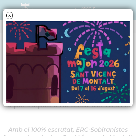
X
NOTÍCIES - ACTUALITAT
ERC-Sobiranistes
torna a guanyar les
eleccions al Congrés
La participació ha estat del 75,07%
Amb el 100% escrutat, ERC-Sobiranistes