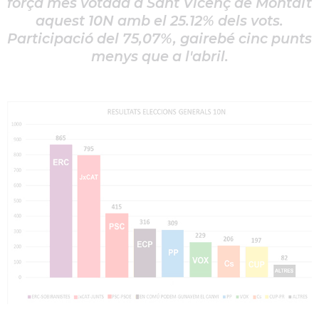
força més votada a Sant Vicenç de Montalt
aquest 10N amb el 25.12% dels vots.
Participació del 75,07%, gairebé cinc punts
menys que a l'abril.