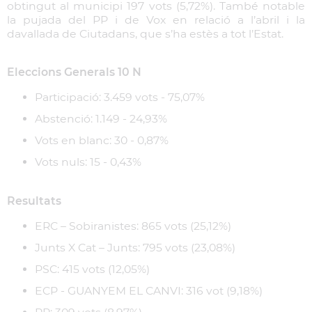
obtingut al municipi 197 vots (5,72%). També notable
la pujada del PP i de Vox en relació a l’abril i la
davallada de Ciutadans, que s’ha estès a tot l’Estat.
Eleccions Generals 10 N
Participació: 3.459 vots - 75,07%
Abstenció: 1.149 - 24,93%
Vots en blanc: 30 - 0,87%
Vots nuls: 15 - 0,43%
Resultats
ERC – Sobiranistes: 865 vots (25,12%)
Junts X Cat – Junts: 795 vots (23,08%)
PSC: 415 vots (12,05%)
ECP - GUANYEM EL CANVI: 316 vot (9,18%)