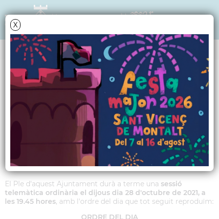
X
Data i hora oficial: 08-08-2026 14:19:11
ANY 2021
Ordre del dia del Ple
Municipal ordinari del
28 d'octubre de 2021
El Ple d'aquest Ajuntament durà a terme una
sessió
telemàtica ordinària el dijous dia 28 d'octubre de 2021, a
les 19.45 hores
, amb l'ordre del dia que tot seguit reproduïm:
ORDRE DEL DIA