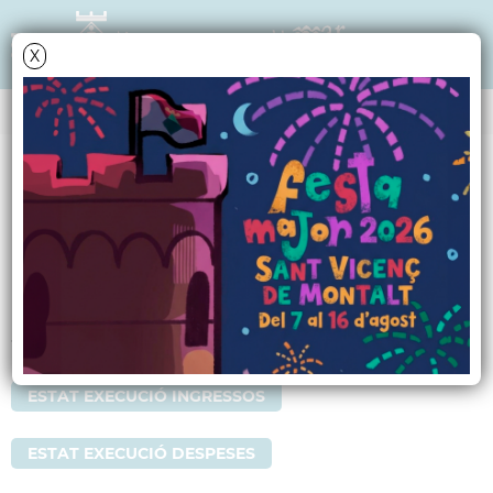
X
Data i hora oficial: 09-08-2026 01:51:50
EXECUCIÓ PRESSUPOSTÀRIA TRIMESTRAL
Execució Trimestal
Pressupost 2019
1R TRIMESTRE
ESTAT EXECUCIÓ INGRESSOS
ESTAT EXECUCIÓ DESPESES