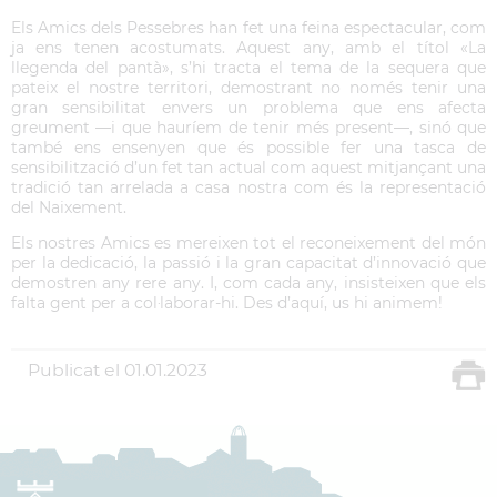
Els Amics dels Pessebres han fet una feina espectacular, com
ja ens tenen acostumats. Aquest any, amb el títol «La
llegenda del pantà», s’hi tracta el tema de la sequera que
pateix el nostre territori, demostrant no només tenir una
gran sensibilitat envers un problema que ens afecta
greument —i que hauríem de tenir més present—, sinó que
també ens ensenyen que és possible fer una tasca de
sensibilització d’un fet tan actual com aquest mitjançant una
tradició tan arrelada a casa nostra com és la representació
del Naixement.
Els nostres Amics es mereixen tot el reconeixement del món
per la dedicació, la passió i la gran capacitat d’innovació que
demostren any rere any. I, com cada any, insisteixen que els
falta gent per a col·laborar-hi. Des d’aquí, us hi animem!
Publicat el
01.01.2023