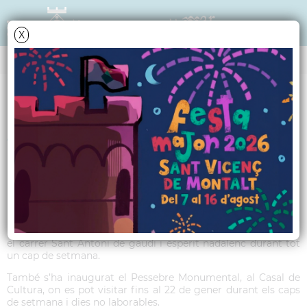
X
TRIBUNA POLÍTICA
Article Junts X SVM -
Gener
Un any més, amb l’arribada de les festes nadalenques, hem
pogut gaudir de la Fira de Nadal, amb les parades i els tallers
infantils que han omplert la plaça del Poble, el carrer Major i
el carrer Sant Antoni de gaudi i esperit nadalenc durant tot
un cap de setmana.
També s’ha inaugurat el Pessebre Monumental, al Casal de
Cultura, on es pot visitar fins al 22 de gener durant els caps
de setmana i dies no laborables.