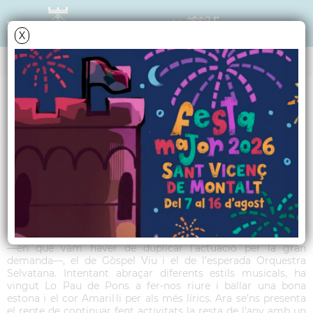
X
TRIBUNA POLÍTICA
Article ERC - Febrer
2023
Per fi, hem pogut celebrar, després de dos anys de
pandèmia, una festa major com les que ens agraden. Hi hem
prioritzat espectacles de qualitat com el de tribut a El rei lleó
—en què vam haver de duplicar l’actuació per la gran
demanda—, el de Gòspel Viu i el de l’esperada Orquestra
Selvatana. Intentant abraçar diferents estils musicals, ha
vingut Lo Pau de Pons a fer-nos riure i ballar una bona
estona i el cor Amaril·li per als més lírics. Ara se’ns presenta
el repte de continuar fent activitats la resta de l’any amb un