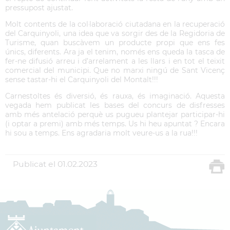
pressupost ajustat.
Molt contents de la col·laboració ciutadana en la recuperació
del Carquinyoli, una idea que va sorgir des de la Regidoria de
Turisme, quan buscàvem un producte propi que ens fes
únics, diferents. Ara ja el tenim, només ens queda la tasca de
fer-ne difusió arreu i d’arrelament a les llars i en tot el teixit
comercial del municipi. Que no marxi ningú de Sant Vicenç
sense tastar-hi el Carquinyoli del Montalt!!!
Carnestoltes és diversió, és rauxa, és imaginació. Aquesta
vegada hem publicat les bases del concurs de disfresses
amb més antelació perquè us pugueu plantejar participar-hi
(i optar a premi) amb més temps. Us hi heu apuntat ? Encara
hi sou a temps. Ens agradaria molt veure-us a la rua!!!
Publicat el
01.02.2023