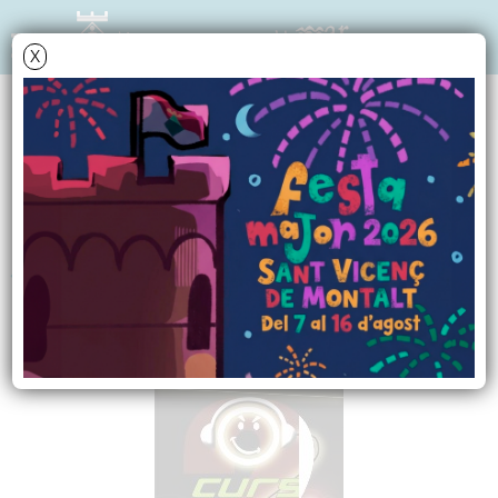
X
NOTÍCIES - ACTUALITAT
La Regidoria de
Joventut engega un
nou curs de DJ,s