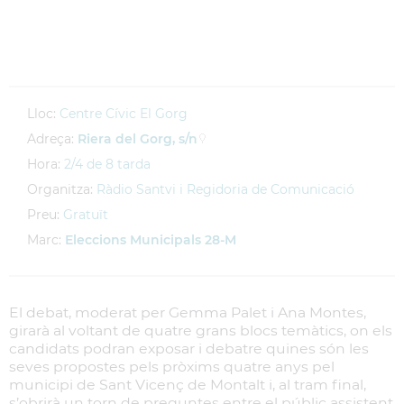
Lloc:
Centre Cívic El Gorg
Adreça:
Riera del Gorg, s/n
Hora:
2/4 de 8 tarda
Organitza:
Ràdio Santvi i Regidoria de Comunicació
Preu:
Gratuït
Marc:
Eleccions Municipals 28-M
El debat, moderat per Gemma Palet i Ana Montes,
girarà al voltant de quatre grans blocs temàtics, on els
candidats podran exposar i debatre quines són les
seves propostes pels pròxims quatre anys pel
municipi de Sant Vicenç de Montalt i, al tram final,
s’obrirà un torn de preguntes entre el públic assistent