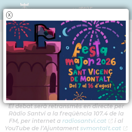
X
AGENDA
Dimarts
23
maig
2023
Debat d'alcaldables
El debat serà retransmès en directe per
Ràdio Santvi a la freqüència 107.4 de la
FM, per internet a
radiosantvi.cat
i al
YouTube de l’Ajuntament
svmontalt.cat