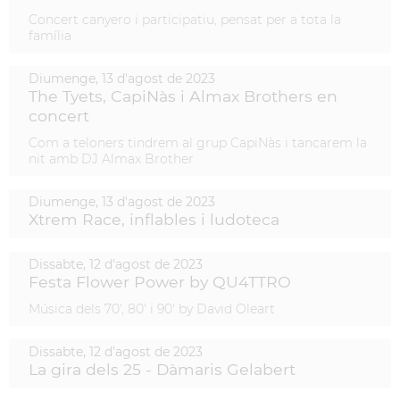
Concert canyero i participatiu, pensat per a tota la
família
Diumenge,
13
d'
agost
de
2023
The Tyets, CapiNàs i Almax Brothers en
concert
Com a teloners tindrem al grup CapiNàs i tancarem la
nit amb DJ Almax Brother
Diumenge,
13
d'
agost
de
2023
Xtrem Race, inflables i ludoteca
Dissabte,
12
d'
agost
de
2023
Festa Flower Power by QU4TTRO
Música dels 70', 80' i 90' by David Oleart
Dissabte,
12
d'
agost
de
2023
La gira dels 25 - Dàmaris Gelabert