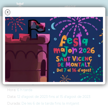
X
AGENDA
Dissabte
12
agost
2023
(
*fins al 15-8-2023
)
Festa al Mar
Lloc:
Platja de Sant Vicenç (zona de la Caleta)
Adreça:
Passeig Marquès de Casa Riera, s/n
Hora:
6 h tarda
Data:
12
d'
agost
de
2023
fins al
15
d'
agost
de
2023
Durada:
De les 6 de la tarda fins la mitjanit