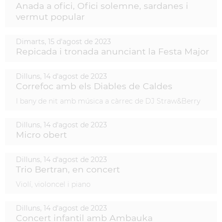
Anada a ofici, Ofici solemne, sardanes i
vermut popular
Dimarts,
15
d'
agost
de
2023
Repicada i tronada anunciant la Festa Major
Dilluns,
14
d'
agost
de
2023
Correfoc amb els Diables de Caldes
I bany de nit amb música a càrrec de DJ Straw&Berry
Dilluns,
14
d'
agost
de
2023
Micro obert
Dilluns,
14
d'
agost
de
2023
Trio Bertran, en concert
Violí, violoncel i piano
Dilluns,
14
d'
agost
de
2023
Concert infantil amb Ambauka