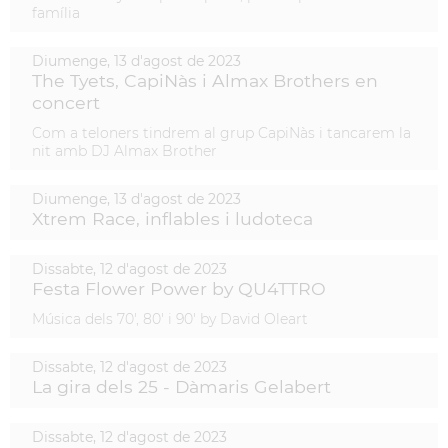
família
Diumenge,
13
d'
agost
de
2023
The Tyets, CapiNàs i Almax Brothers en
concert
Com a teloners tindrem al grup CapiNàs i tancarem la
nit amb DJ Almax Brother
Diumenge,
13
d'
agost
de
2023
Xtrem Race, inflables i ludoteca
Dissabte,
12
d'
agost
de
2023
Festa Flower Power by QU4TTRO
Música dels 70', 80' i 90' by David Oleart
Dissabte,
12
d'
agost
de
2023
La gira dels 25 - Dàmaris Gelabert
Dissabte,
12
d'
agost
de
2023