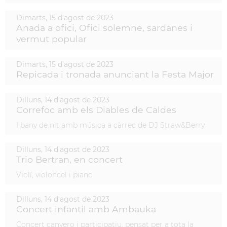
Dimarts,
15
d'
agost
de
2023
Anada a ofici, Ofici solemne, sardanes i
vermut popular
Dimarts,
15
d'
agost
de
2023
Repicada i tronada anunciant la Festa Major
Dilluns,
14
d'
agost
de
2023
Correfoc amb els Diables de Caldes
I bany de nit amb música a càrrec de DJ Straw&Berry
Dilluns,
14
d'
agost
de
2023
Trio Bertran, en concert
Violí, violoncel i piano
Dilluns,
14
d'
agost
de
2023
Concert infantil amb Ambauka
Concert canyero i participatiu, pensat per a tota la