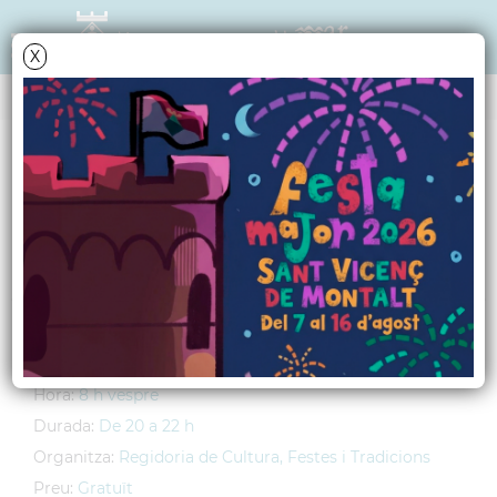
X
AGENDA
Dilluns
14
agost
2023
Micro obert
Lloc:
Platja de La Caleta
Adreça:
Passeig Marquès de Casa Riera, s/n
Hora:
8 h vespre
Durada:
De 20 a 22 h
Organitza:
Regidoria de Cultura, Festes i Tradicions
Preu:
Gratuït