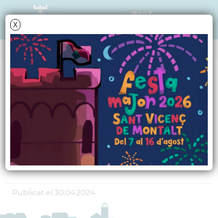
X
Data i hora oficial: 07-08-2026 12:06:11
ELS FORMULARIS
Inscripcions al curs:
ACTIC MITJÀ
Inscripcions tancades
Publicat el
30.04.2024