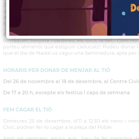
Ja tenim el Tió de Nadal al Cívic! Ben tapat, amb una m
una barretina que li tapi el cap i el faci estar encar
donar-li de menjar, per alimentar-lo bé i que el dia de 
fort.
Al Tió li agraden les galetes, els torrons, els polvorons, la 
tomàquet, tonyina i sardines, els sucs, la llet... Com n
porteu aliments que estiguin caducats!. Podeu donar-li
que el dia de Nadal us cagui una llaminadura, apta per
HORARIS PER DONAR DE MENJAR AL TIÓ
Del 26 de novembre al 18 de desembre, al Centre Cívi
De 17 a 20 h, excepte els festius i caps de setmana
FEM CAGAR EL TIÓ
Dimecres 25 de desembre, d’11 a 12.30 els nens i nen
Cívic, podran fer-lo cagar a la plaça del Poble
Amb els germans, amics, avis... heu de fer memòria de 