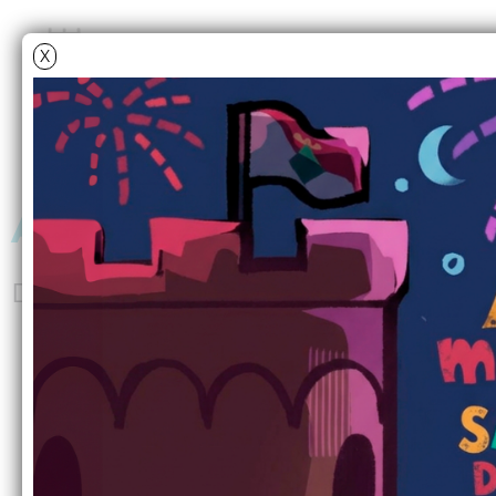
X
Alimenteu bé el Tió del
Del 26 de novembre al 18 de dese
Famílies! És moment de donar menjar al T
(apta per a persones celíaques) el dia 