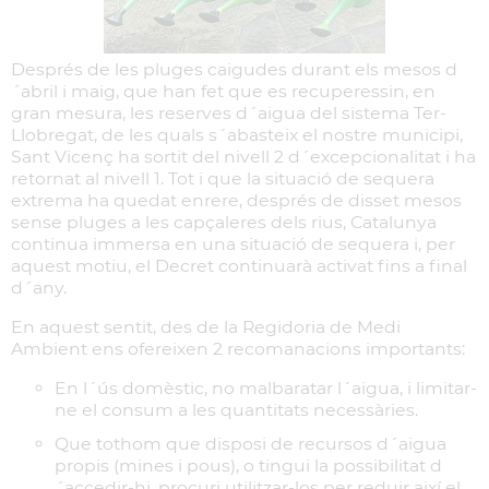
Després de les pluges caigudes durant els mesos d
´abril i maig, que han fet que es recuperessin, en
gran mesura, les reserves d´aigua del sistema Ter-
Llobregat, de les quals s´abasteix el nostre municipi,
Sant Vicenç ha sortit del nivell 2 d´excepcionalitat i ha
retornat al nivell 1. Tot i que la situació de sequera
extrema ha quedat enrere, després de disset mesos
sense pluges a les capçaleres dels rius, Catalunya
continua immersa en una situació de sequera i, per
aquest motiu, el Decret continuarà activat fins a final
d´any.
En aquest sentit, des de la Regidoria de Medi
Ambient ens ofereixen 2 recomanacions importants:
En l´ús domèstic, no malbaratar l´aigua, i limitar-
ne el consum a les quantitats necessàries.
Que tothom que disposi de recursos d´aigua
propis (mines i pous), o tingui la possibilitat d
´accedir-hi, procuri utilitzar-los per reduir així el