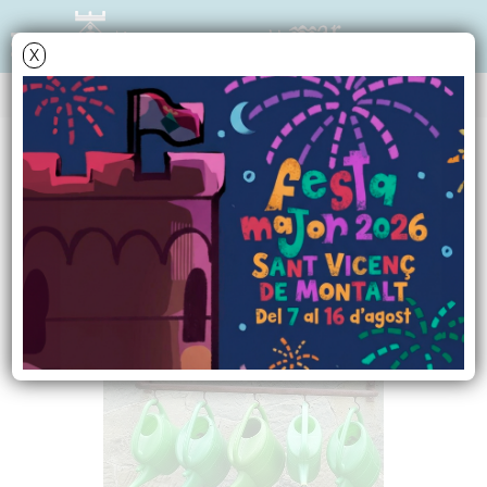
X
NOTÍCIES - ACTUALITAT
L´aigua, un bé escàs i
molt preuat