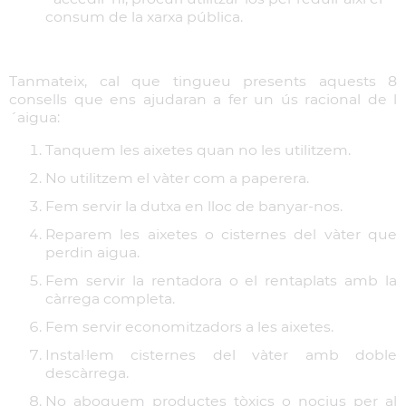
consum de la xarxa pública.
Tanmateix, cal que tingueu presents aquests 8
consells que ens ajudaran a fer un ús racional de l
´aigua:
Tanquem les aixetes quan no les utilitzem.
No utilitzem el vàter com a paperera.
Fem servir la dutxa en lloc de banyar-nos.
Reparem les aixetes o cisternes del vàter que
perdin aigua.
Fem servir la rentadora o el rentaplats amb la
càrrega completa.
Fem servir economitzadors a les aixetes.
Instal·lem cisternes del vàter amb doble
descàrrega.
No aboquem productes tòxics o nocius per al