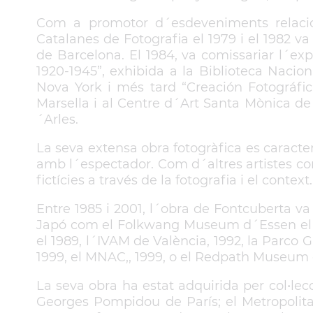
Com a promotor d´esdeveniments relacion
Catalanes de Fotografia el 1979 i el 1982 va
de Barcelona. El 1984, va comissariar l´ex
1920-1945”, exhibida a la Biblioteca Nacio
Nova York i més tard “Creación Fotográfi
Marsella i al Centre d´Art Santa Mònica de 
´Arles.
La seva extensa obra fotogràfica es caracte
amb l´espectador. Com d´altres artistes conte
fictícies a través de la fotografia i el context.
Entre 1985 i 2001, l´obra de Fontcuberta 
Japó com el Folkwang Museum d´Essen el 19
el 1989, l´IVAM de València, 1992, la Parco G
1999, el MNAC,, 1999, o el Redpath Museum 
La seva obra ha estat adquirida per col•l
Georges Pompidou de París; el Metropolita