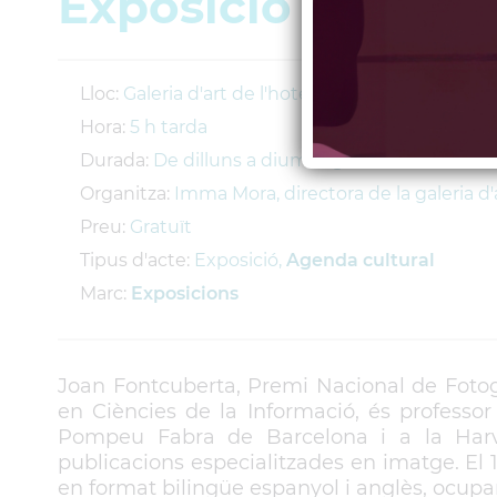
Exposició del fot
Lloc:
Galeria d'art de l'hotel rural "Can Mora de D
Hora:
5 h tarda
Durada:
De dilluns a diumenge, de 5 de la tarda
Organitza:
Imma Mora, directora de la galeria d'
Preu:
Gratuït
Tipus d'acte:
Exposició,
Agenda cultural
Marc:
Exposicions
Joan Fontcuberta, Premi Nacional de Fotogra
en Ciències de la Informació, és professo
Pompeu Fabra de Barcelona i a la Harva
publicacions especialitzades en imatge. El 
en format bilingüe espanyol i anglès, ocupan