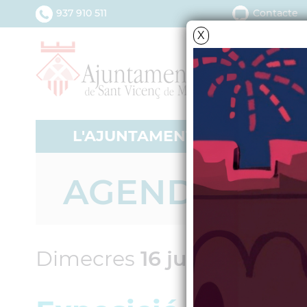
937 910 511
Contacte
X
L'AJUNTAMENT
SERV
AGENDA
Dimecres
16
juliol
2008