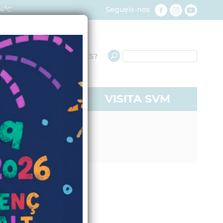
4ºC
Segueix-nos
QUÈ NECESSITES?
RE A SVM
VISITA SVM