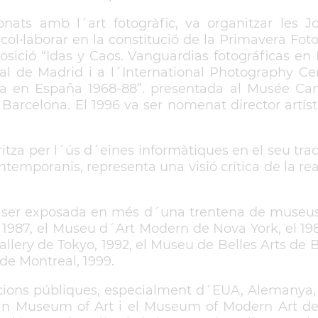
ats amb l´art fotogràfic, va organitzar les J
 col•laborar en la constitució de la Primavera Fot
posició “Idas y Caos. Vanguardias fotográficas en
nal de Madrid i a l´International Photography Ce
ca en España 1968-88”. presentada al Musée Can
Barcelona. El 1996 va ser nomenat director artísti
ritza per l´ús d´eines informàtiques en el seu tr
mporanis, representa una visió crítica de la reali
va ser exposada en més d´una trentena de museus 
87, el Museu d´Art Modern de Nova York, el 198
allery de Tokyo, 1992, el Museu de Belles Arts de 
de Montreal, 1999.
eccions públiques, especialment d´EUA, Alemanya,
n Museum of Art i el Museum of Modern Art de N