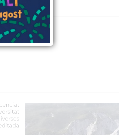
ta
cenciat
ersitat
iverses
 editada