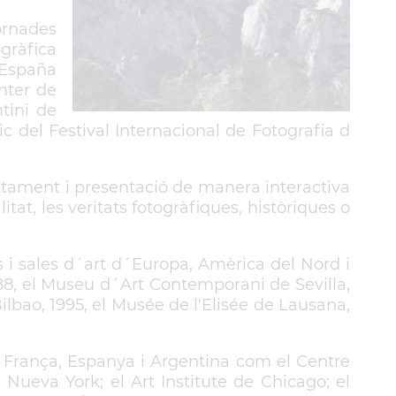
ornades
ogràfica
 España
nter de
tini de
c del Festival Internacional de Fotografia d
actament i presentació de manera interactiva
tat, les veritats fotogràfiques, històriques o
i sales d´art d´Europa, Amèrica del Nord i
8, el Museu d´Art Contemporani de Sevilla,
Bilbao, 1995, el Musée de l'Elisée de Lausana,
 França, Espanya i Argentina com el Centre
ueva York; el Art Institute de Chicago; el