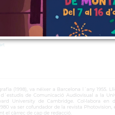
ògraf Joan Fontcuber
alt" (Raval de Font Mitjana, 3)
 a 9 del vespre
art
fia (1998), va néixer a Barcelona l´any 1955. Lli
r d´estudis de Comunicació Audiovisual a la Univ
rd University de Cambridge. Col•labora en d
1980 va ser cofundador de la revista Photovision,
t el càrrec de cap de redacció.