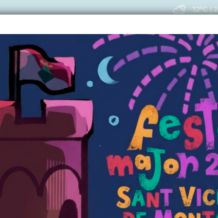
32ºC
|
2
EIS
ACTUALITAT
VIU