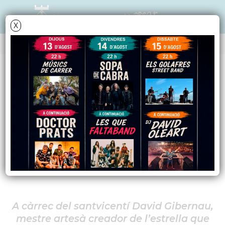
X
AGENDA
Divendres
31
octubre
2025
Xerrada: “Antoni
Gaudí, la persona i
l'obra”
A càrrec del santvicentí David Gibernau,
mestre artesà creador de l’estrella que