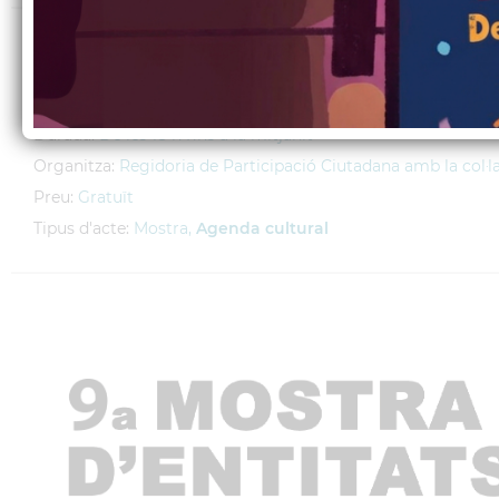
Lloc:
Avinguda Toni Sors
Adreça:
Avinguda Toni Sors, s/n
Hora:
6 h tarda
Durada:
De les 18 h fins a la mitjanit
Organitza:
Regidoria de Participació Ciutadana amb la col·la
Preu:
Gratuït
Tipus d'acte:
Mostra,
Agenda cultural