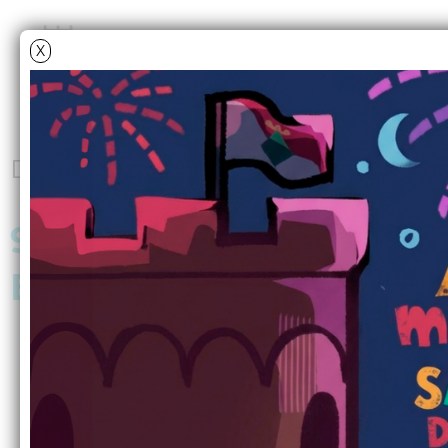
X
Dissabte
6
juny
2026
9a Mostra d'Entitats i 
Entitats
Estands informatius, tallers, exhibicion
restauració, ràdio i música e