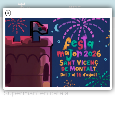
X
AGENDA
Dissabte
13
juny
2026
Cinema familiar a la
fresca
Projecció de la pel·lícula
'Superman' en català