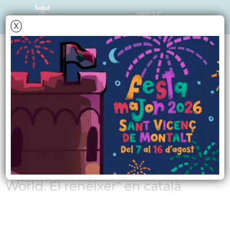
X
AGENDA
Dissabte
11
juliol
2026
Cinema familiar a la
fresca
Projecció de la pel·lícula "Jurassic
World. El renéixer" en català