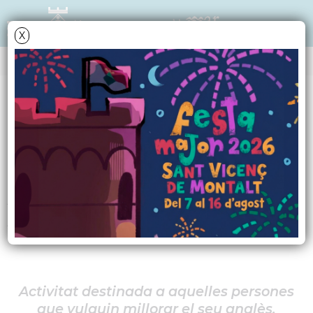
X
AGENDA
Divendres
26
juny
2026
Round table
A càrrec de Carles de Aguilar-
Amat
Activitat destinada a aquelles persones
que vulguin millorar el seu anglès.