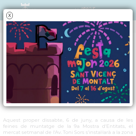
X
NOTÍCIES - ACTUALITAT
Aquest dissabte el
mercat setmanal de
l'Av. Toni Sors es
trasllada
Aquest proper dissabte, 6 de juny, a causa de les
feines de muntatge de la 9a Mostra d'Entitats, el
mercat setmanal de l'Av. Toni Sors s'instal·larà a la zona