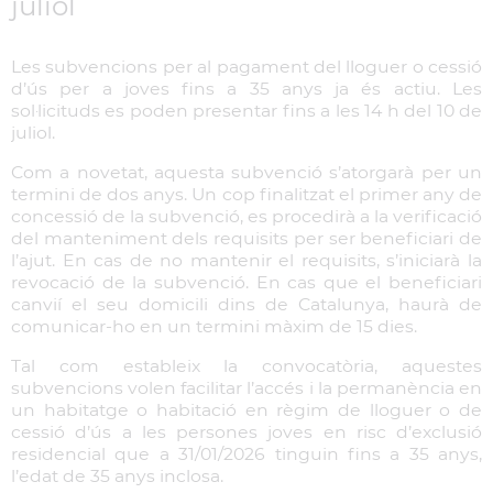
juliol
Les subvencions per al pagament del lloguer o cessió
d’ús per a joves fins a 35 anys ja és actiu. Les
sol·licituds es poden presentar fins a les 14 h del 10 de
juliol.
Com a novetat, aquesta subvenció s’atorgarà per un
termini de dos anys. Un cop finalitzat el primer any de
concessió de la subvenció, es procedirà a la verificació
del manteniment dels requisits per ser beneficiari de
l’ajut. En cas de no mantenir el requisits, s’iniciarà la
revocació de la subvenció. En cas que el beneficiari
canvií el seu domicili dins de Catalunya, haurà de
comunicar-ho en un termini màxim de 15 dies.
Tal com estableix la convocatòria, aquestes
subvencions volen facilitar l’accés i la permanència en
un habitatge o habitació en règim de lloguer o de
cessió d’ús a les persones joves en risc d’exclusió
residencial que a 31/01/2026 tinguin fins a 35 anys,
l’edat de 35 anys inclosa.