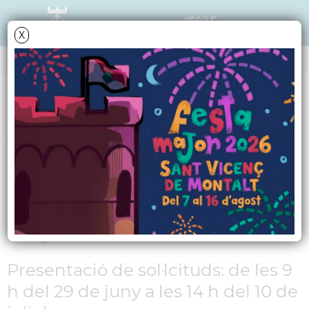
X
NOTÍCIES - ACTUALITAT
Ajuts pel pagament
del lloguer per a
persones de fins a 35
anys
Presentació de sol·lcituds: de les 9
h del 29 de juny a les 14 h del 10 de