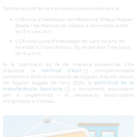
També es pot fer la tramitació presencialment a:
L’Oficina d’Habitatge del Maresme (Plaça Miquel
Biada 1 de Mataró) de dilluns a divendres entre
les 9 h i les 14 h
L'Oficina Local d'Habitatge de Sant Vicenç de
Montalt (C/ Sant Antoni, 13), el dimarts 7 de juliol,
de 9 a 14 h
Si la tramitació es fa de manera presencial, s'ha
d’aportar la
sol·litud d'ajut
complimentada
juntament amb el contracte de lloguer, tots els rebuts
de lloguer pagats de l’any 2026, la
sol·licitud de la
transferència bancària
o document equivalent
per a pagaments i la declaració responsable
d’ingressos si s’escau.