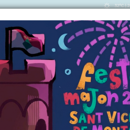
32ºC
|
2
EIS
ACTUALITAT
VIU
08