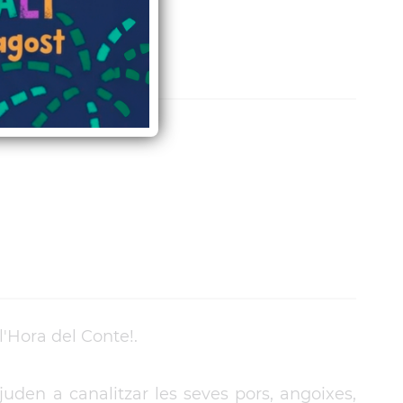
l'Hora del Conte!.
juden a canalitzar les seves pors, angoixes,