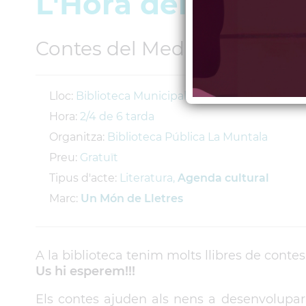
L'Hora del Conte
Contes del Mediterrani
Lloc:
Biblioteca Municipal La Muntala
Hora:
2/4 de 6 tarda
Organitza:
Biblioteca Pública La Muntala
Preu:
Gratuït
Tipus d'acte:
Literatura,
Agenda cultural
Marc:
Un Món de Lletres
A la biblioteca tenim molts llibres de contes
Us hi esperem!!!
Els contes ajuden als nens a desenvolupar i