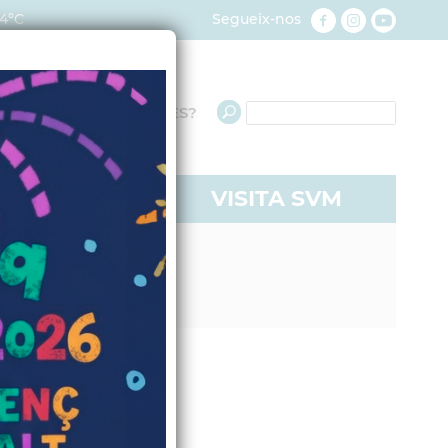
4ºC
Segueix-nos
QUÈ NECESSITES?
RE A SVM
VISITA SVM