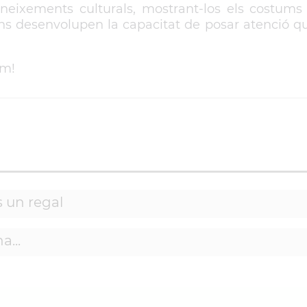
 coneixements culturals, mostrant-los els costums
ens desenvolupen la capacitat de posar atenció qu
em!
s un regal
...