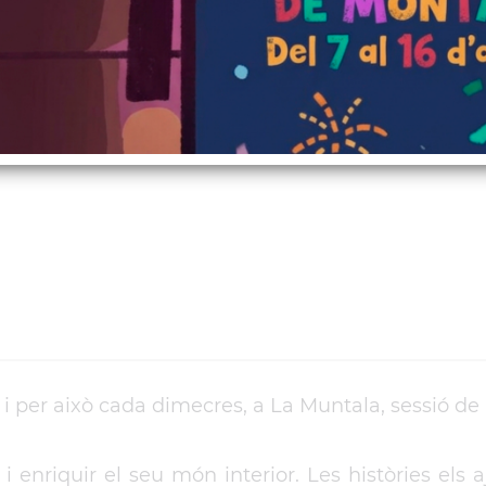
 i per això cada dimecres, a La Muntala, sessió de 
 enriquir el seu món interior. Les històries els a