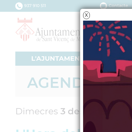
937 910 511
Contacte
X
L'AJUNTAMENT
SERV
AGENDA
Dimecres
3
desembre
20