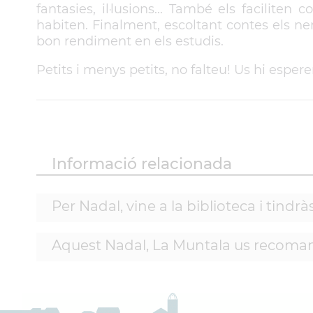
fantasies, il·lusions... També els faciliten
habiten. Finalment, escoltant contes els n
bon rendiment en els estudis.
Petits i menys petits, no falteu! Us hi esper
Informació relacionada
Per Nadal, vine a la biblioteca i tindrà
Aquest Nadal, La Muntala us recomana