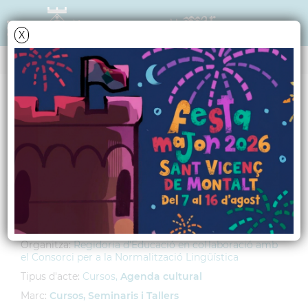
X
AGENDA
Dimecres
4
novembre
2009
Curs de català
Lloc:
Centre Cívic El Gorg
Hora:
7 h tarda
Organitza:
Regidoria d'Educació en col·laboració amb
el Consorci per a la Normalització Lingüística
Tipus d'acte:
Cursos,
Agenda cultural
Marc:
Cursos, Seminaris i Tallers