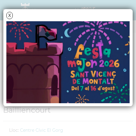
X
AGENDA
Divendres
27
novembre
2009
Round tables en
francès
A càrrec de Corinne de
Bailliencourt
Lloc:
Centre Cívic El Gorg