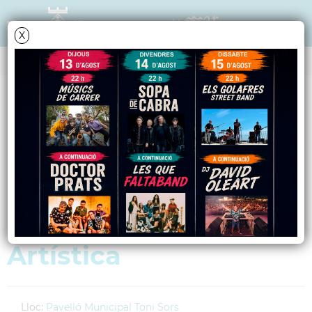
X
AGENDA
Diumenge
14
març
2010
2a Fase del
Campionat Comarcal
de Gimnàstica
Artística
Lloc:
Pavelló Municipal Toni Sors