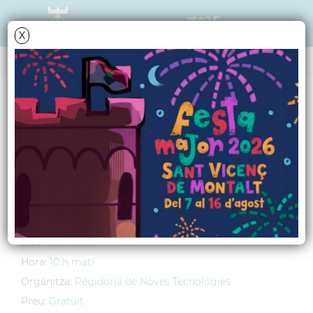
X
AGENDA
Dimarts
27
abril
2010
Curs d'iniciació a la
informàtica
Lloc:
Telecentre
Hora:
10 h matí
Organitza:
Regidoria de Noves Tecnologies
Preu:
Gratuït