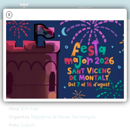
X
AGENDA
Dimarts
11
maig
2010
Curs d'iniciació a la
informàtica
Lloc:
Telecentre
Hora:
10 h matí
Organitza:
Regidoria de Noves Tecnologies
Preu:
Gratuït